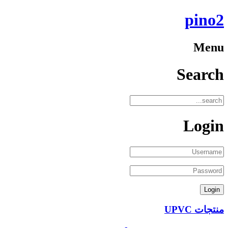
pino2
Menu
Search
Login
منتجات UPVC