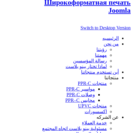
Широкоформатная печать
Joomla
Switch to Desktop Version
الرئيسيه
من نحن
رؤيتنا
مهمتنا
رسالة المؤسسين
لماذا تختار بينو بلاست
أين تستخدم منتجاتنا
منتجاتنا
منتجات PPR-C
مواسير PPR-C
وصلات PPR-C
محابس PPR–C
منتجات UPVC
اكسسورات
عن الشركه
خدمة العملاء
مسئولية بينو بلاست اتجاه المجتمع